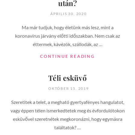
után?
POSTED
ÁPRILIS 30, 2020
ON
Ma már tudjuk, hogy életünk más lesz, mint a
koronavírus járvány előtti időszakban. Nem csak az
éttermek, kávézók, szállodák, az …
HOGYAN
CONTINUE READING
VÁLTOZIK
A
MENYASSZONY
Téli esküvő
RUHAPRÓBA
ÉS
POSTED
OKTÓBER 15, 2019
A
ON
VÁSÁRLÁS
Szeretitek a telet, a megható gyertyafényes hangulatot,
A
vagy éppen télen ismerkedtetek meg és évfordulótokon
KORONAVÍRUS
esküvővel szeretnétek megkoronázni, hogy egymásra
OKOZTA
VÉSZHELYZET
találtatok? …
UTÁN?