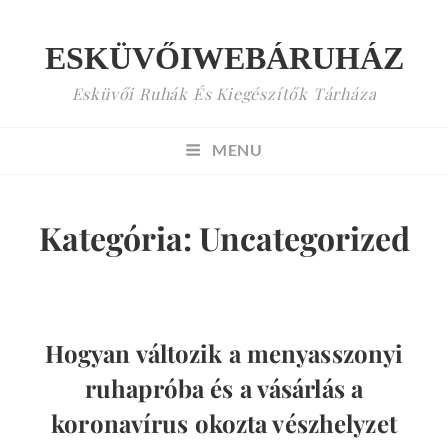
ESKÜVŐIWEBÁRUHÁZ
Esküvői Ruhák És Kiegészítők Tárháza
MENU
Kategória:
Uncategorized
Hogyan változik a menyasszonyi
ruhapróba és a vásárlás a
koronavírus okozta vészhelyzet