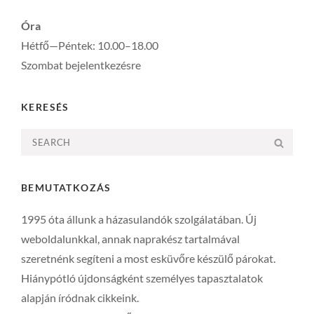
Óra
Hétfő—Péntek: 10.00–18.00
Szombat bejelentkezésre
KERESÉS
Search
SEA
for:
BEMUTATKOZÁS
1995 óta állunk a házasulandók szolgálatában. Új
weboldalunkkal, annak naprakész tartalmával
szeretnénk segíteni a most esküvőre készülő párokat.
Hiánypótló újdonságként személyes tapasztalatok
alapján íródnak cikkeink.