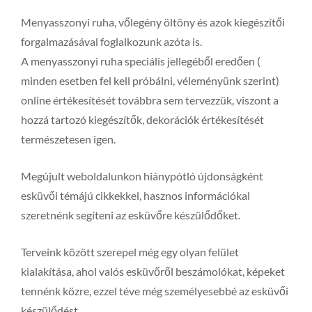
Menyasszonyi ruha, vőlegény öltöny és azok kiegészítői
forgalmazásával foglalkozunk azóta is.
A menyasszonyi ruha speciális jellegéből eredően (
minden esetben fel kell próbálni, véleményünk szerint)
online értékesítését továbbra sem tervezzük, viszont a
hozzá tartozó kiegészítők, dekorációk értékesítését
természetesen igen.
Megújult weboldalunkon hiánypótló újdonságként
esküvői témájú cikkekkel, hasznos információkal
szeretnénk segíteni az esküvőre készülődőket.
Terveink között szerepel még egy olyan felület
kialakítása, ahol valós esküvőről beszámolókat, képeket
tennénk közre, ezzel téve még személyesebbé az esküvői
készülődést.